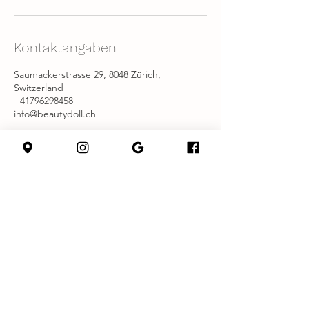
Kontaktangaben
Saumackerstrasse 29, 8048 Zürich,
Switzerland
+41796298458
info@beautydoll.ch
Datenschutzerklärung
Impressum
©2024 by Beauty Doll. Proudly created with