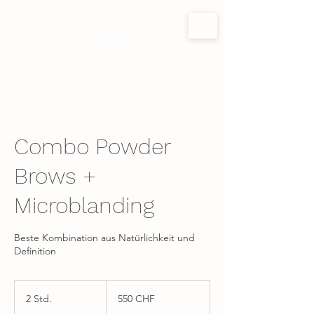
Combo Powder
Brows +
Microblanding
Beste Kombination aus Natürlichkeit und
Definition
550
Schweizer
2 Std.
2
550 CHF
Franken
S