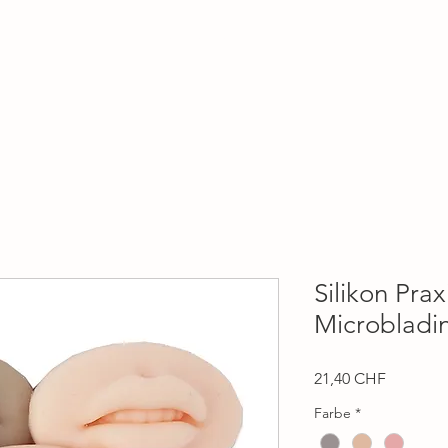
Home
Behandlungen
Über mich
Shop
Silikon Pra
Microbladi
Preis
21,40 CHF
Farbe
*