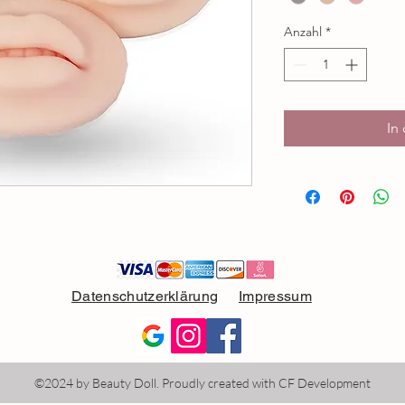
Anzahl
*
In
Datenschutzerklärung
Impressum
©2024 by Beauty Doll. Proudly created with
CF Development