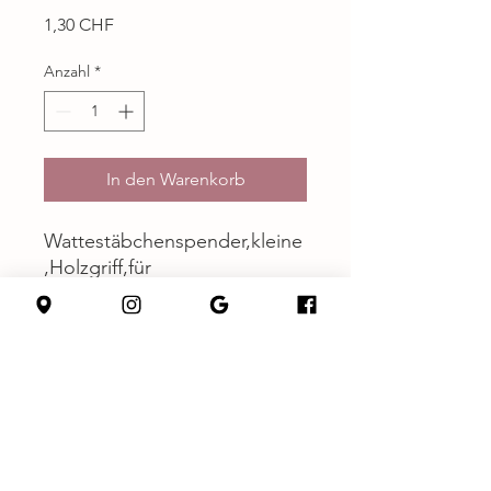
Preis
1,30 CHF
Anzahl
*
In den Warenkorb
Wattestäbchenspender,kleine
,Holzgriff,für
Tatto,Augenbrauen,Beauty,M
ake-up,Nägel
Datenschutzerklärung
Impressum