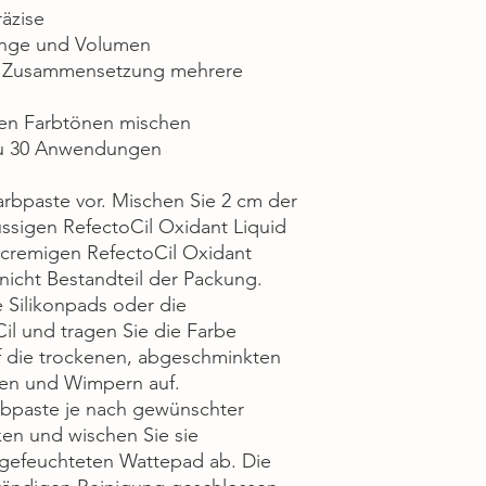
räzise
änge und Volumen
er Zusammensetzung mehrere
eren Farbtönen mischen
 zu 30 Anwendungen
Farbpaste vor. Mischen Sie 2 cm der
üssigen RefectoCil Oxidant Liquid
 cremigen RefectoCil Oxidant
nicht Bestandteil der Packung.
e Silikonpads oder die
l und tragen Sie die Farbe
uf die trockenen, abgeschminkten
en und Wimpern auf.
arbpaste je nach gewünschter
ken und wischen Sie sie
ngefeuchteten Wattepad ab. Die