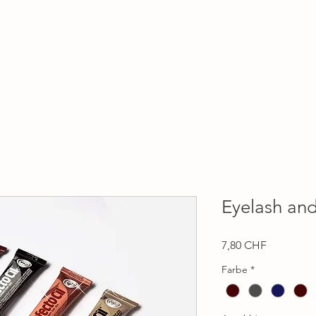
Home
Behandlungen
Über mich
Shop
Eyelash an
Preis
7,80 CHF
Farbe
*